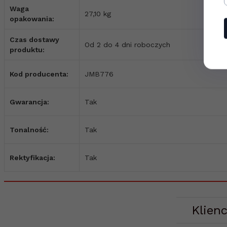
Waga
27,10 kg
opakowania:
Czas dostawy
Od 2 do 4 dni roboczych
produktu:
Kod producenta:
JMB776
Gwarancja:
Tak
Tonalność:
Tak
Rektyfikacja:
Tak
Klienc