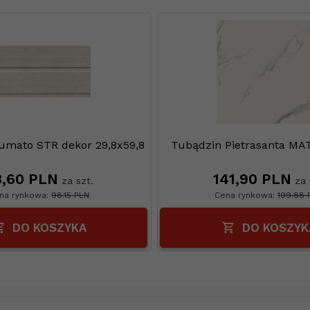
umato STR dekor 29,8x59,8
Tubądzin Pietrasanta MAT
,
60
PLN
141,
90
PLN
za szt.
za
na rynkowa:
98.15 PLN
Cena rynkowa:
199.88 
DO KOSZYKA
DO KOSZYK