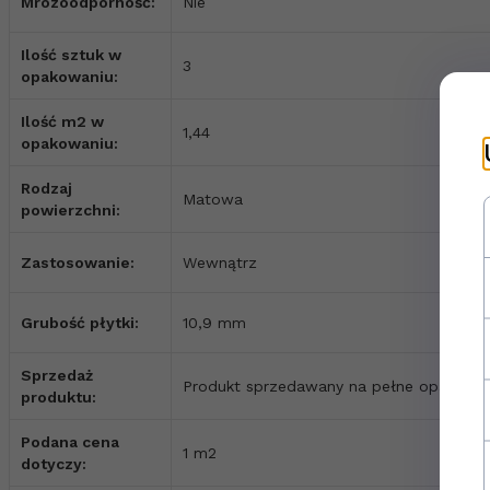
Mrozoodporność:
Nie
Ilość sztuk w
3
opakowaniu:
Ilość m2 w
1,44
opakowaniu:
Rodzaj
Matowa
powierzchni:
Zastosowanie:
Wewnątrz
Grubość płytki:
10,9 mm
Sprzedaż
Produkt sprzedawany na pełne opakowa
produktu:
Podana cena
1 m2
dotyczy: