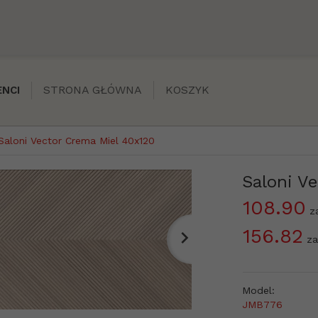
STRONA GŁÓWNA
KOSZYK
NCI
Saloni Vector Crema Miel 40x120
Saloni V
108.90
z
156.82
za
Model:
JMB776