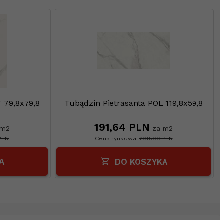
 79,8x79,8
Tubądzin Pietrasanta POL 119,8x59,8
191,
64
PLN
 m2
za m2
PLN
Cena rynkowa:
269.99 PLN
A
DO KOSZYKA