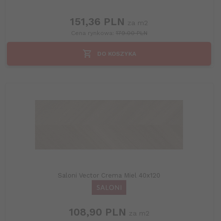
151,
36
PLN
za m2
Cena rynkowa:
179.00 PLN
DO KOSZYKA
Saloni Vector Crema Miel 40x120
108,
90
PLN
za m2