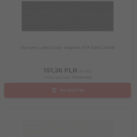
Opoczno Lamia Color Graphite STR Satin 29x89
151,
36
PLN
za m2
Cena rynkowa:
179.00 PLN
DO KOSZYKA