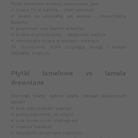
Płytki lamelowe możesz zastosować jako:
✔ ściana TV w salonie – efekt premium
✔ ściana za umywalką lub wanną – nowoczesna
łazienka
✔ przestrzeń nad blatem w kuchni
✔ ściana w przedpokoju – eleganckie wejście
✔ dekoracyjne ściany w biurach i hotelach
To rozwiązanie, które przyciąga uwagę i buduje
charakter wnętrza.
Płytki lamelowe vs lamele
drewniane
Dlaczego warto wybrać płytki zamiast klasycznych
lameli?
✔ brak odkształceń i pęknięć
✔ pełna odporność na wilgoć
✔ brak konieczności impregnacji
✔ większa trwałość
✔ łatwiejsze utrzymanie czystości