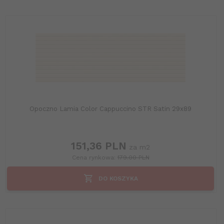
Opoczno Lamia Color Cappuccino STR Satin 29x89
151,
36
PLN
za m2
Cena rynkowa:
179.00 PLN
DO KOSZYKA