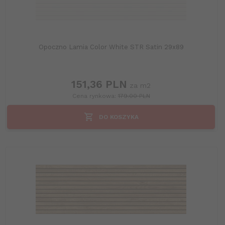
Opoczno Lamia Color White STR Satin 29x89
151,
36
PLN
za m2
Cena rynkowa:
179.00 PLN
DO KOSZYKA