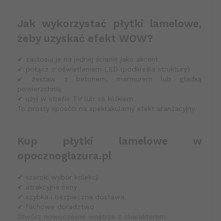
Jak wykorzystać płytki lamelowe,
żeby uzyskać efekt WOW?
✔ zastosuj je na jednej ścianie jako akcent
✔ połącz z oświetleniem LED (podkreśla strukturę)
✔ zestaw z betonem, marmurem lub gładką
powierzchnią
✔ użyj w strefie TV lub za łóżkiem
To prosty sposób na spektakularny efekt aranżacyjny.
Kup płytki lamelowe w
opocznoglazura.pl
✔ szeroki wybór kolekcji
✔ atrakcyjne ceny
✔ szybka i bezpieczna dostawa
✔ fachowe doradztwo
Stwórz nowoczesne wnętrze z charakterem.