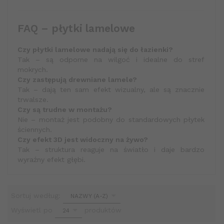
FAQ – płytki lamelowe
Czy płytki lamelowe nadają się do łazienki?
Tak – są odporne na wilgoć i idealne do stref
mokrych.
Czy zastępują drewniane lamele?
Tak – dają ten sam efekt wizualny, ale są znacznie
trwalsze.
Czy są trudne w montażu?
Nie – montaż jest podobny do standardowych płytek
ściennych.
Czy efekt 3D jest widoczny na żywo?
Tak – struktura reaguje na światło i daje bardzo
wyraźny efekt głębi.
sort
Sortuj według:
NAZWY (A-Z)
pop
Wyświetl po
produktów
24