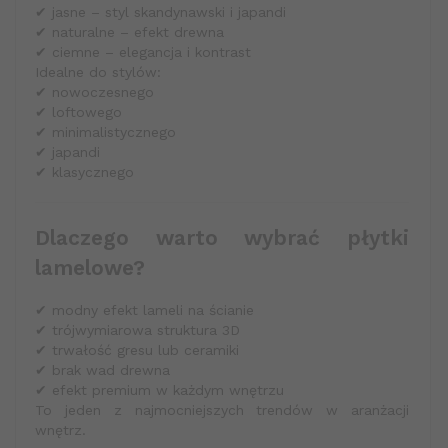
✔ jasne – styl skandynawski i japandi
✔ naturalne – efekt drewna
✔ ciemne – elegancja i kontrast
Idealne do stylów:
✔ nowoczesnego
✔ loftowego
✔ minimalistycznego
✔ japandi
✔ klasycznego
Dlaczego warto wybrać płytki
lamelowe?
✔ modny efekt lameli na ścianie
✔ trójwymiarowa struktura 3D
✔ trwałość gresu lub ceramiki
✔ brak wad drewna
✔ efekt premium w każdym wnętrzu
To jeden z najmocniejszych trendów w aranżacji
wnętrz.